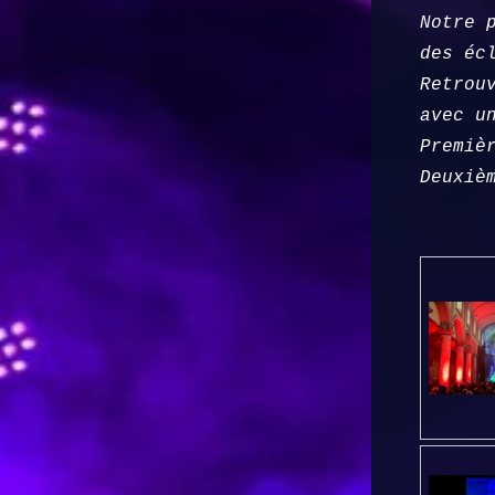
Notre 
des
éc
Retrou
avec u
Premiè
Deuxiè