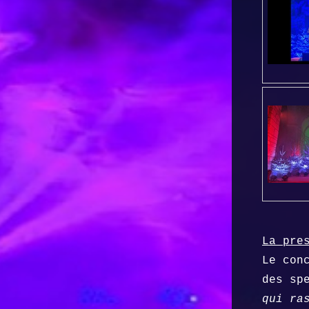
La pre
Le con
des sp
qui ra