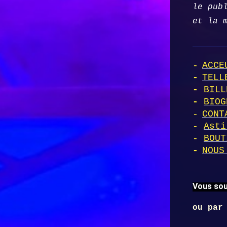
le pub
et la 
-
ACCE
-
TELL
-
BILL
-
BIOG
-
CONT
-
Asti
-
BOUT
-
NOUS
Vous sou
ou par