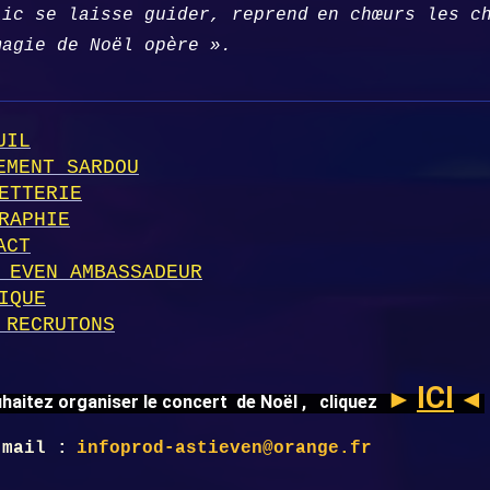
lic se laisse guider, reprend
en chœurs les c
magie de Noël opère ».
UIL
EMENT SARDOU
ETTERIE
RAPHIE
ACT
 EVEN AMBASSADEUR
IQUE
 RECRUTONS
ICI
►
◄
haitez organiser le concert de Noël , cliquez
 mail :
infoprod-astieven@orange.fr