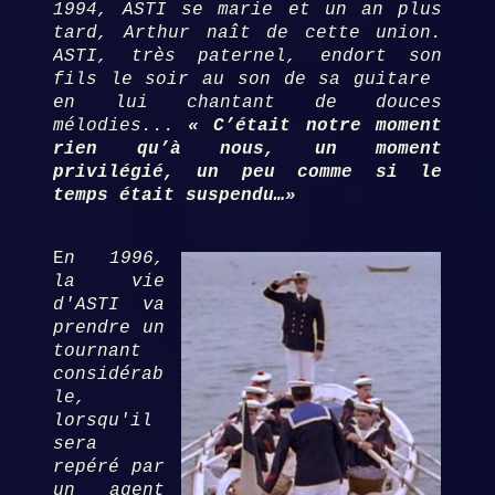
1994, ASTI se marie et un an plus
tard, Arthur naît de cette union.
ASTI, très paternel, endort son
fils le soir au son de sa guitare
en lui chantant de douces
mélodies...
« C’était notre moment
rien qu’à nous, un moment
privilégié, un peu comme si le
temps était suspendu…»
E
n 1996,
la vie
d'ASTI va
prendre un
tournant
considérab
le,
lorsqu'il
sera
repéré par
un agent