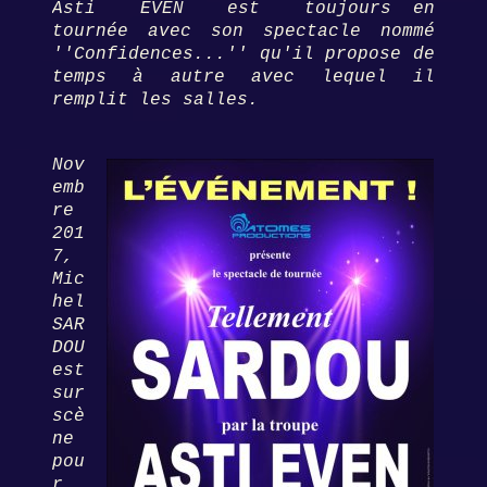
Asti EVEN est toujours en
tournée avec son spectacle nommé
''Confidences...'' qu'il propose de
temps à autre avec lequel il
remplit les salles.
Nov
emb
re
201
7,
Mic
hel
SAR
DOU
est
sur
scè
ne
pou
r