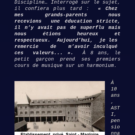
Discipline… Interrogé sur le sujet,
il confiera plus tard :
« Chez
mes grands-parents nous
recevions une éducation stricte,
il n’y avait pas de superflu mais
nous étions heureux et
respectueux. Aujourd’hui, je les
remercie de m’avoir inculqué
ces valeurs... ».
À 8 ans, le
petit garçon prend ses premiers
cours de musique sur un harmonium.
À
10
ans
,
AST
I,
pen
sio
nna